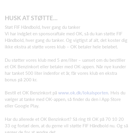
HUSK AT STØTTE...
Støt FIF Håndbold, hver gang du tanker
Vi har indgået en sponsoraftale med OK, så du kan støtte FIF
Håndbold, hver gang du tanker. Og vigtigst af alt, det koster dig
ikke ekstra at støtte vores klub – OK betaler hele beløbet.
Du støtter vores klub med 5 øre/liter – uanset om du bestiller
et OK Benzinkort eller betaler med OK-appen. Når nye kunder
har tanket 500 liter indenfor et år, får vores klub en ekstra
bonus på 200 kr.
Bestil et OK Benzinkort på
www.ok.dk/lokalsporten
. Hvis du
vælger at tanke med OK-appen, så finder du den i App Store
eller Google Play.
Har du allerede et OK Benzinkort? Så ring til OK på 70 10 20
33 og fortæl dem, at du gerne vil støtte FIF Håndbold nu. Og så
sørger de for at ændre det.