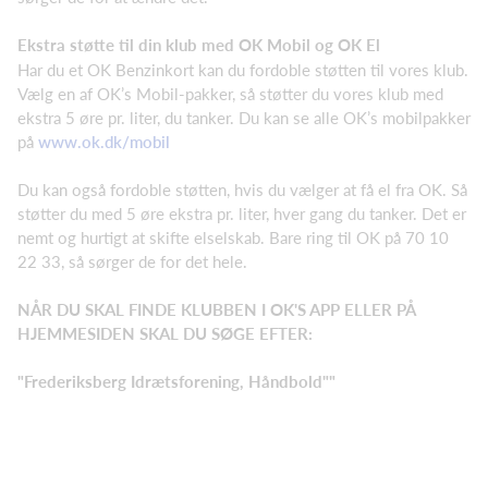
Ekstra støtte til din klub med OK Mobil og OK El
Har du et OK Benzinkort kan du fordoble støtten til vores klub.
Vælg en af OK’s Mobil-pakker, så støtter du vores klub med
ekstra 5 øre pr. liter, du tanker. Du kan se alle OK’s mobilpakker
på
www.ok.dk/mobil
Du kan også fordoble støtten, hvis du vælger at få el fra OK. Så
støtter du med 5 øre ekstra pr. liter, hver gang du tanker. Det er
nemt og hurtigt at skifte elselskab. Bare ring til OK på 70 10
22 33, så sørger de for det hele.
NÅR DU SKAL FINDE KLUBBEN I OK'S APP ELLER PÅ
HJEMMESIDEN SKAL DU SØGE EFTER:
"Frederiksberg Idrætsforening, Håndbold""