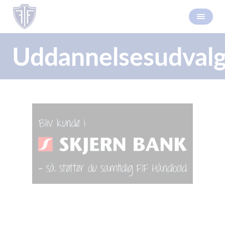
Uddannelsesudval