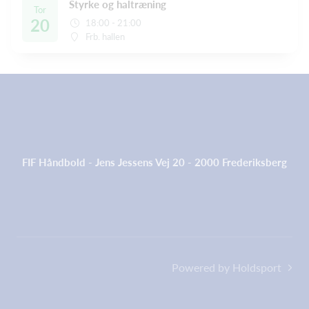
Styrke og haltræning
Tor
20
18:00 - 21:00
Frb. hallen
FIF Håndbold - Jens Jessens Vej 20 - 2000 Frederiksberg
Powered by Holdsport