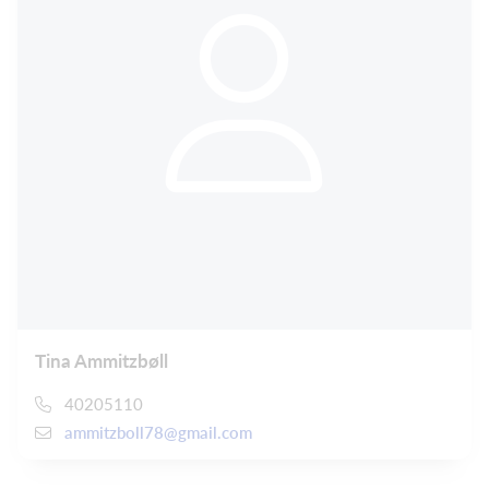
Tina Ammitzbøll
40205110
ammitzboll78@gmail.com