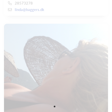
28573278
linda@baggers.dk