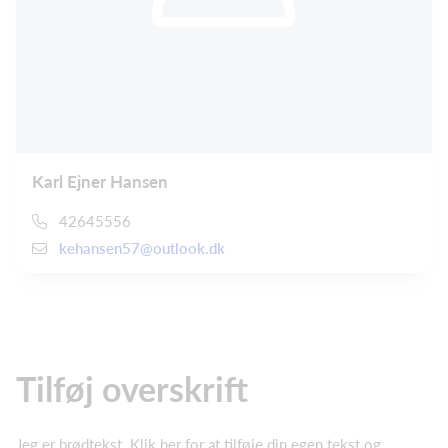
Karl Ejner Hansen
42645556
kehansen57@outlook.dk
Tilføj overskrift
Jeg er brødtekst. Klik her for at tilføje din egen tekst og