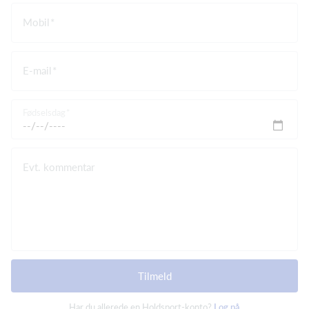
Mobil
E-mail
Fødselsdag
Evt. kommentar
Tilmeld
Har du allerede en Holdsport-konto?
Log på