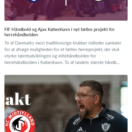
FIF Håndbold og Ajax København i nyt fælles projekt for
herrehåndbolden
To af Danmarks mest traditionsrige klubber indleder samtaler
for at afsøge muligheden for et fælles herreprojekt, der skal
styrke talentudviklingen og elitehåndbolden for
herrehåndbolden i København. To af landets største håndb...