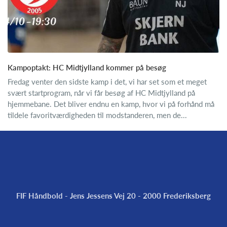
Kampoptakt: HC Midtjylland kommer på besøg
Fredag venter den sidste kamp i det, vi har set som et meget
svært startprogram, når vi får besøg af HC Midtjylland på
hjemmebane. Det bliver endnu en kamp, hvor vi på forhånd må
tildele favoritværdigheden til modstanderen, men de...
FIF Håndbold - Jens Jessens Vej 20 - 2000 Frederiksberg