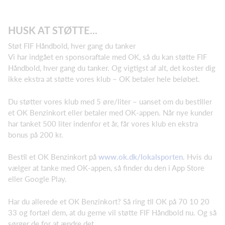
HUSK AT STØTTE...
Støt FIF Håndbold, hver gang du tanker
Vi har indgået en sponsoraftale med OK, så du kan støtte FIF
Håndbold, hver gang du tanker. Og vigtigst af alt, det koster dig
ikke ekstra at støtte vores klub – OK betaler hele beløbet.
Du støtter vores klub med 5 øre/liter – uanset om du bestiller
et OK Benzinkort eller betaler med OK-appen. Når nye kunder
har tanket 500 liter indenfor et år, får vores klub en ekstra
bonus på 200 kr.
Bestil et OK Benzinkort på
www.ok.dk/lokalsporten
. Hvis du
vælger at tanke med OK-appen, så finder du den i App Store
eller Google Play.
Har du allerede et OK Benzinkort? Så ring til OK på 70 10 20
33 og fortæl dem, at du gerne vil støtte FIF Håndbold nu. Og så
sørger de for at ændre det.