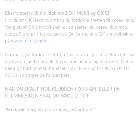
Ekstra støtte til din klub med OK Mobil og OK El
Har du et OK Benzinkort kan du fordoble støtten til vores klub.
Vælg en af OK’s Mobil-pakker, så støtter du vores klub med
ekstra 5 øre pr. liter, du tanker. Du kan se alle OK’s mobilpakker
på
www.ok.dk/mobil
Du kan også fordoble støtten, hvis du vælger at få el fra OK. Så
støtter du med 5 øre ekstra pr. liter, hver gang du tanker. Det er
nemt og hurtigt at skifte elselskab. Bare ring til OK på 70 10
22 33, så sørger de for det hele.
NÅR DU SKAL FINDE KLUBBEN I OK'S APP ELLER PÅ
HJEMMESIDEN SKAL DU SØGE EFTER:
"Frederiksberg Idrætsforening, Håndbold""