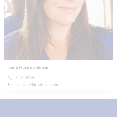
Lene Hastrup Jensen
61144624
hastrup74@hotmail.com